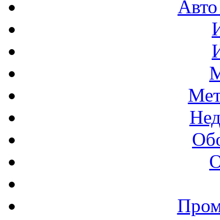
Авто
М
Мет
Нед
Об
О
Пром