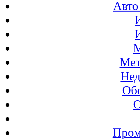
Авто
М
Мет
Нед
Об
О
Пром