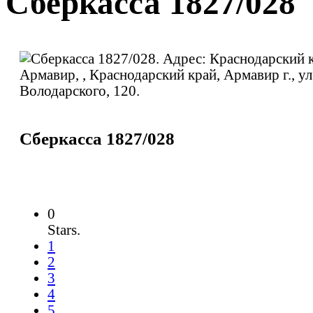
Сберкасса 1827/028
Сберкасса 1827/028
0
Stars.
1
2
3
4
5