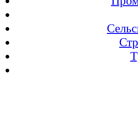
Пром
Сельс
Стр
Т