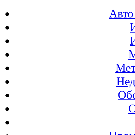
Авто
М
Мет
Нед
Об
О