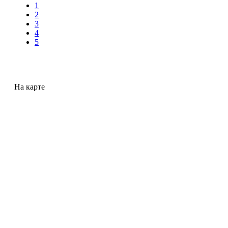
1
2
3
4
5
На карте