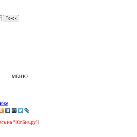
МЕНЮ
ибке
есь на "ЮгБиз.ру"!