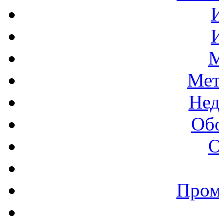
М
Мет
Нед
Об
О
Пром