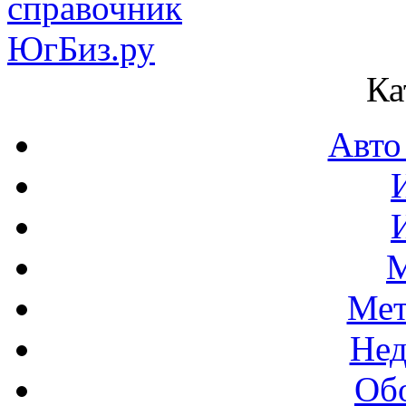
Ка
Авто
М
Мет
Нед
Об