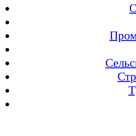
О
Пром
Сельс
Стр
Т