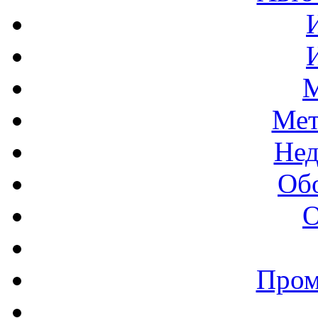
М
Мет
Нед
Об
О
Пром