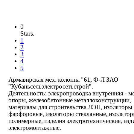
0
Stars.
1
2
3
4
5
Армавирская мех. колонна "61, Ф-Л ЗАО
"Кубаньсельэлектросетьстрой".
Деятельность: элекропроводка внутренняя - м
опоры, железобетонные металлоконструкции,
материалы для строительства ЛЭП, изоляторы
фарфоровые, изоляторы стеклянные, изолято
полимерные, изделия электротехнические, изд
электромонтажные.