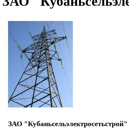
ЗАО "Кубаньсельэл
ЗАО "Кубаньсельэлектросетьстрой"