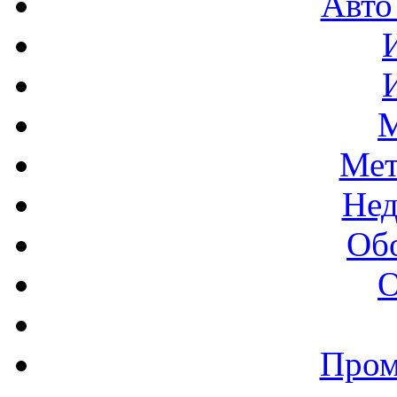
Авто
М
Мет
Нед
Об
О
Пром