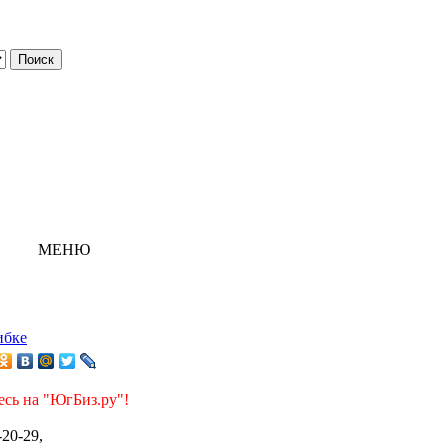
МЕНЮ
ибке
есь на "ЮгБиз.ру"!
-20-29,