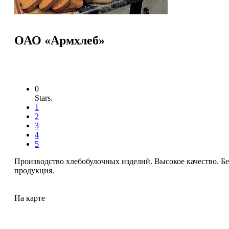
ОАО «Армхлеб»
0
Stars.
1
2
3
4
5
Производство хлебобулочных изделий. Высокое качество. Бе
продукция.
На карте