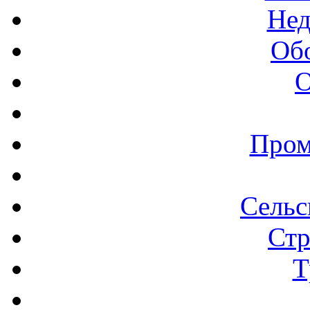
Нед
Об
О
Пром
Сельс
Стр
Т