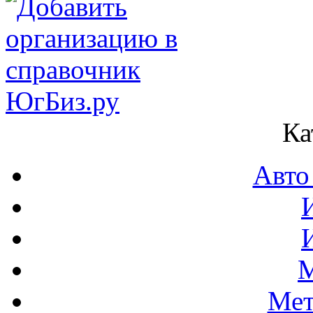
Ка
Авто
М
Мет