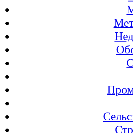
М
Мет
Нед
Об
О
Пром
Сельс
Стр