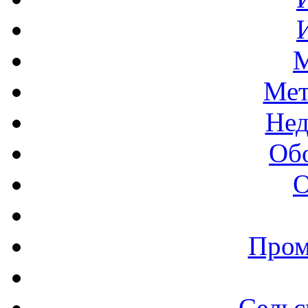
М
Мет
Нед
Об
О
Пром
Сельс