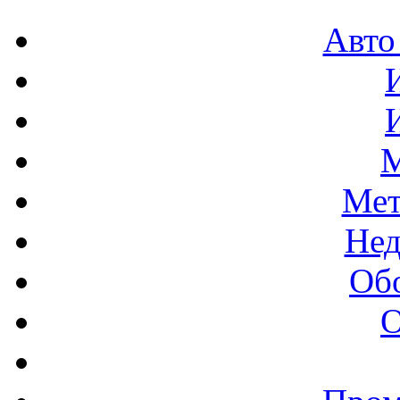
Авто
М
Мет
Нед
Об
О