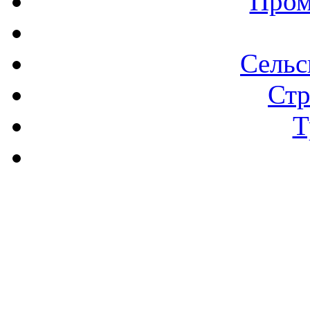
Пром
Сельс
Стр
Т