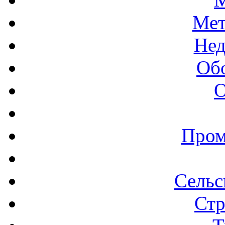
Мет
Нед
Об
О
Пром
Сельс
Стр