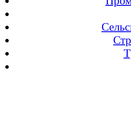
Пром
Сельс
Стр
Т