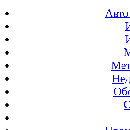
Авто
М
Мет
Нед
Об
О