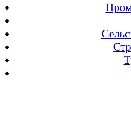
Пром
Сельс
Стр
Т