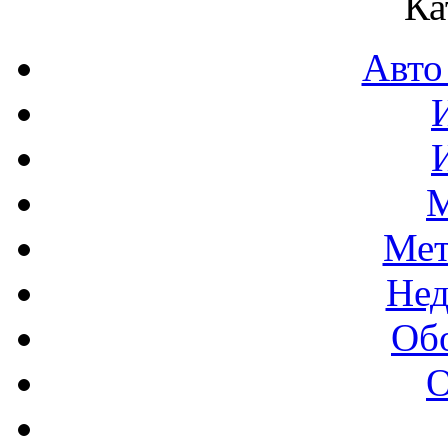
Ка
Авто
М
Мет
Нед
Об
О