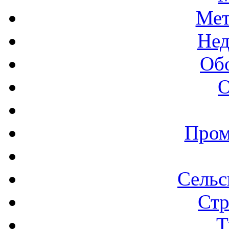
Мет
Нед
Об
О
Пром
Сельс
Стр
Т