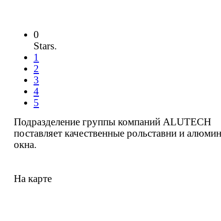
0
Stars.
1
2
3
4
5
Подразделение группы компаний ALUTECH
поставляет качественные рольставни и алюми
окна.
На карте