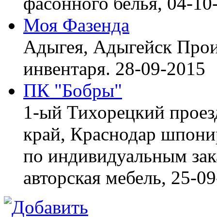
фасонного белья,
04-10
Моя Фазенда
Адыгея, Адыгейск
Прои
инвентаря.
28-09-2015
ПК "Бобры"
1-ый Тихорецкий проез
край, Краснодар
шпонир
по индивидуальным зака
авторская мебель,
25-09