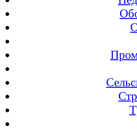
Об
О
Пром
Сельс
Стр
Т