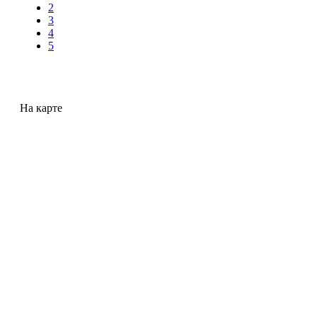
2
3
4
5
На карте