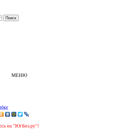
МЕНЮ
ибке
есь на "ЮгБиз.ру"!