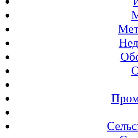
М
Мет
Нед
Об
О
Пром
Сельс