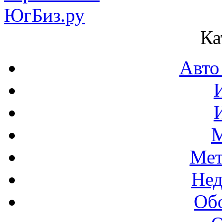
Ка
Авто
М
Мет
Нед
Об