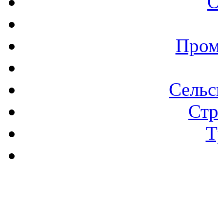
О
Пром
Сельс
Стр
Т