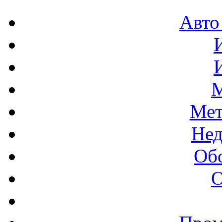
Авто
М
Мет
Нед
Об
О