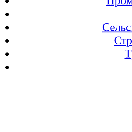
Пром
Сельс
Стр
Т