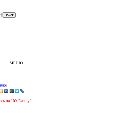
МЕНЮ
ибке
есь на "ЮгБиз.ру"!