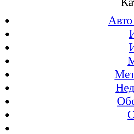
Ка
Авто
М
Мет
Нед
Об
О