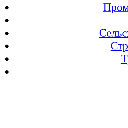
Пром
Сельс
Стр
Т