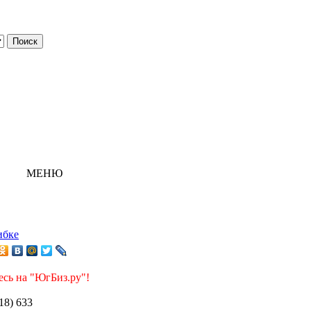
МЕНЮ
ибке
есь на "ЮгБиз.ру"!
918) 633