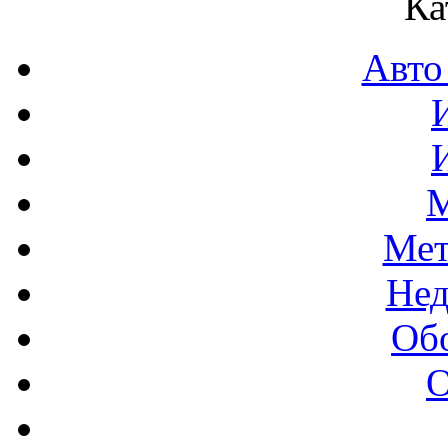
Ка
Авто
М
Мет
Нед
Об
О