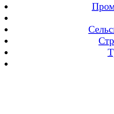
Пром
Сельс
Стр
Т