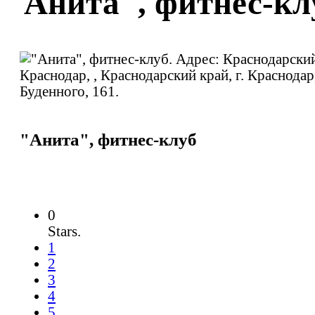
"Анита", фитнес-кл
"Анита", фитнес-клуб
0
Stars.
1
2
3
4
5