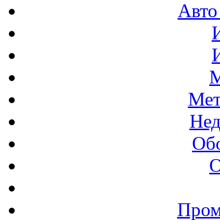
Авто
М
Мет
Нед
Об
О
Пром