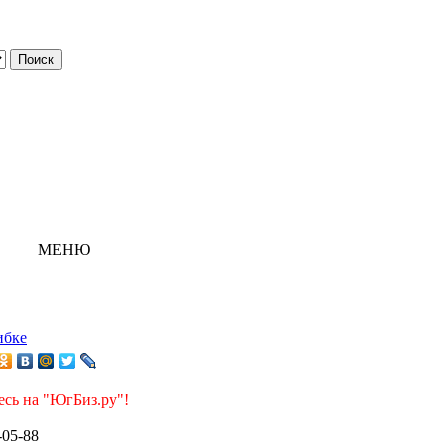
МЕНЮ
ибке
есь на "ЮгБиз.ру"!
-05-88