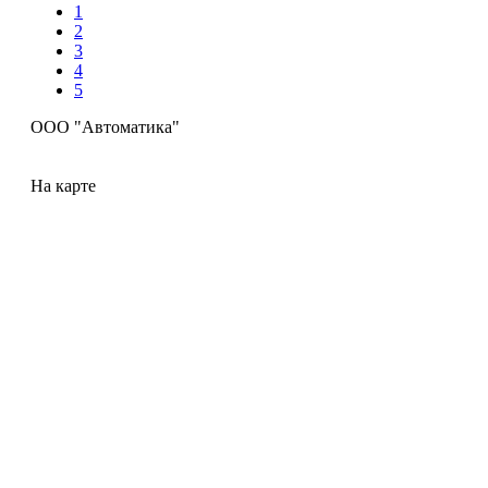
1
2
3
4
5
ООО "Автоматика"
На карте