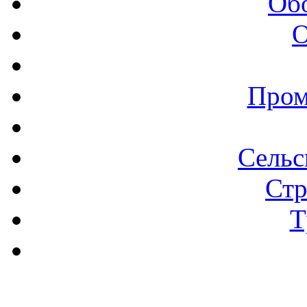
Об
О
Пром
Сельс
Стр
Т