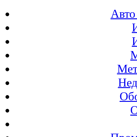
Авто
М
Мет
Нед
Об
О