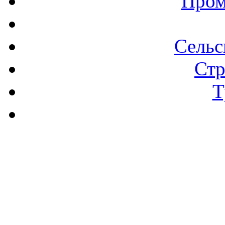
Пром
Сельс
Стр
Т