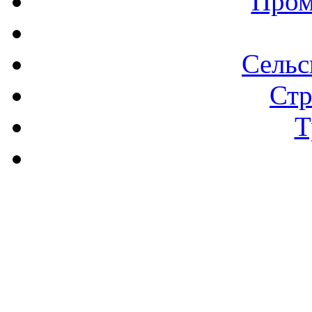
Пром
Сельс
Стр
Т