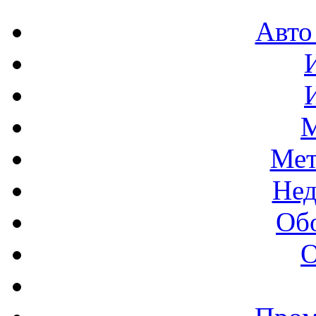
Авто
М
Мет
Нед
Об
О