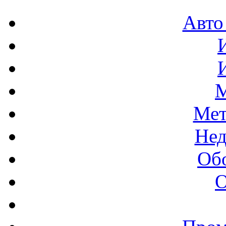
Авто
М
Мет
Нед
Об
О