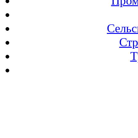
Пром
Сельс
Стр
Т