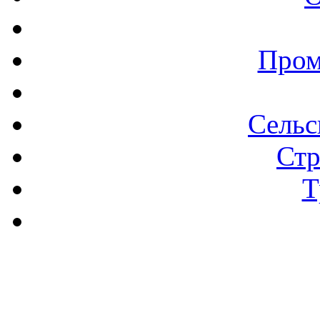
Пром
Сельс
Стр
Т