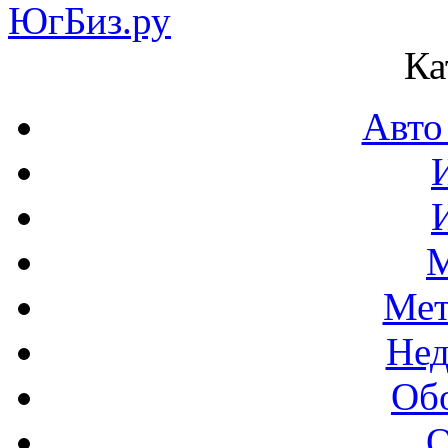
Ка
Авто
М
Мет
Нед
Об
О