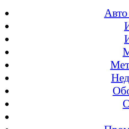
Авто
М
Мет
Нед
Об
О