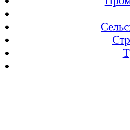
Пром
Сельс
Стр
Т