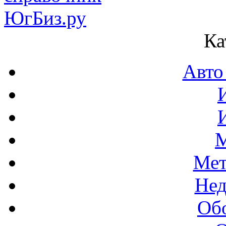
Ка
Авто
М
Мет
Нед
Об