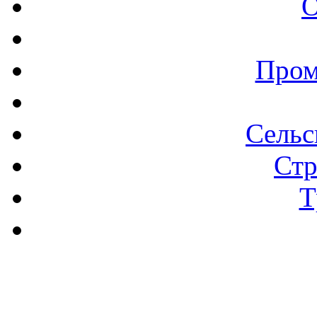
О
Пром
Сельс
Стр
Т