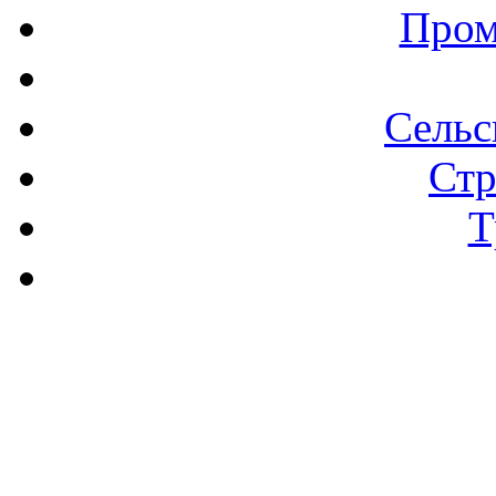
Пром
Сельс
Стр
Т