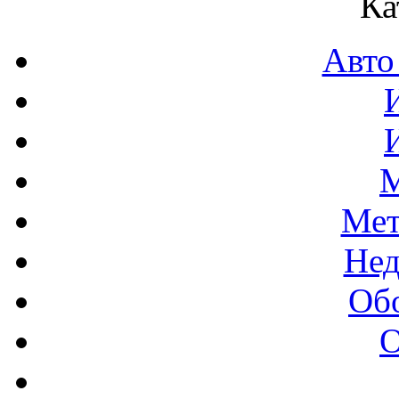
Ка
Авто
М
Мет
Нед
Об
О