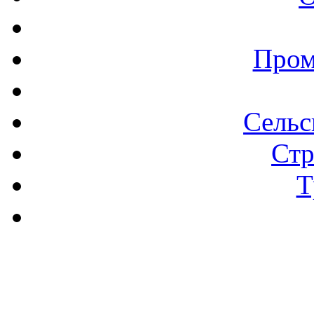
Пром
Сельс
Стр
Т