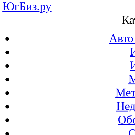
Ка
Авто
М
Мет
Нед
Об
О