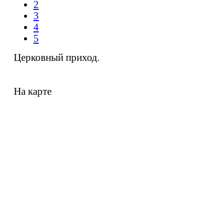
2
3
4
5
Церковный приход.
На карте