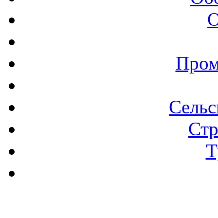
О
Пром
Сельс
Стр
Т