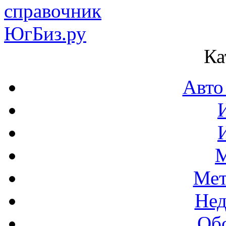
Ка
Авто
М
Мет
Нед
Об