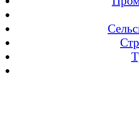
Пром
Сельс
Стр
Т