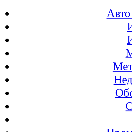
Авто
М
Мет
Нед
Об
О