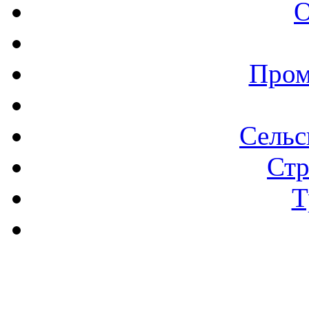
О
Пром
Сельс
Стр
Т