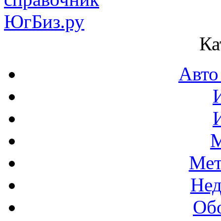
Ка
Авто
М
Мет
Нед
Об