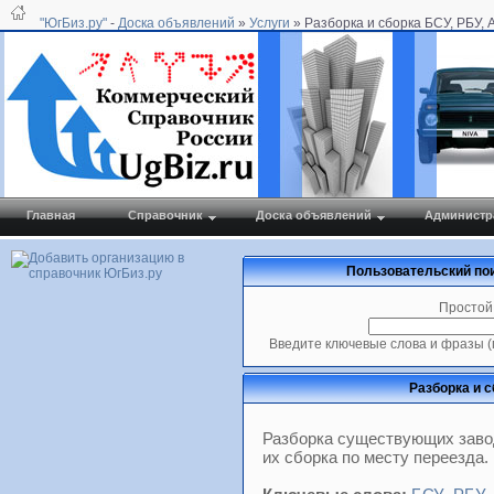
"ЮгБиз.ру"
-
Доска объявлений
»
Услуги
» Разборка и сборка БСУ, РБУ,
Главная
Справочник
Доска объявлений
Администр
Пользовательский пои
Простой
Введите ключевые слова и фразы (
Разборка и 
Разборка существующих заво
их сборка по месту переезда.