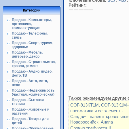
Ключевые слова:
БСУ
,
РБУ
Рейтинг:
Категории
Продаю - Компьютеры,
оргтехника,
комплектующие
Продаю - Телефоны,
связь
Продаю - Спорт, туризм,
здоровье
Продаю - Мебель,
интерьер, декор
Продаю - Строительство,
кровля, ремонт
Продаю - Аудио, видео,
фото, ТВ
Продаю - Авто, мото,
вело
Продаю - Недвижимость
(частная, коммерческая)
Также рекомендуем другие 
Продаю - Бытовая
техника
СОГ-913КТ1М, СОГ-913К1М-с
Продаю - Животные и
пневматика и ее элементы
растения
Сэндвич панели кровельные
Продаю - Товары для
Новороссийск, Анапа
детей
Срочно требуются!!!
Продаю - Оборудование