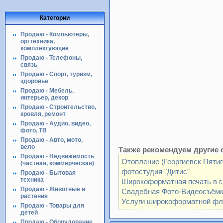
Категории
Продаю - Компьютеры,
оргтехника,
комплектующие
Продаю - Телефоны,
связь
Продаю - Спорт, туризм,
здоровье
Продаю - Мебель,
интерьер, декор
Продаю - Строительство,
кровля, ремонт
Продаю - Аудио, видео,
фото, ТВ
Продаю - Авто, мото,
вело
Также рекомендуем другие 
Продаю - Недвижимость
Отопление (Георгиевск Пятиг
(частная, коммерческая)
фотостудия "Дитис"
Продаю - Бытовая
техника
Широкоформатная печать в г.
Продаю - Животные и
Свадебная Фото-Видеосъём
растения
Услуги широкоформатной фле
Продаю - Товары для
детей
Продаю - Оборудование