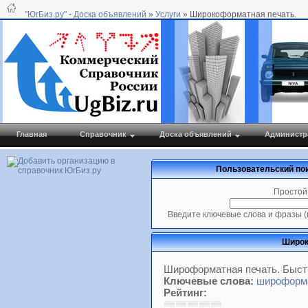
"ЮгБиз.ру"
-
Доска объявлений
»
Услуги
» Широкоформатная печать.
Главная
Справочник
Доска объявлений
Администр
Пользовательский пои
Простой
Введите ключевые слова и фразы (
Широк
Широформатная печать. Быстр
Ключевые слова:
широформа
Рейтинг: