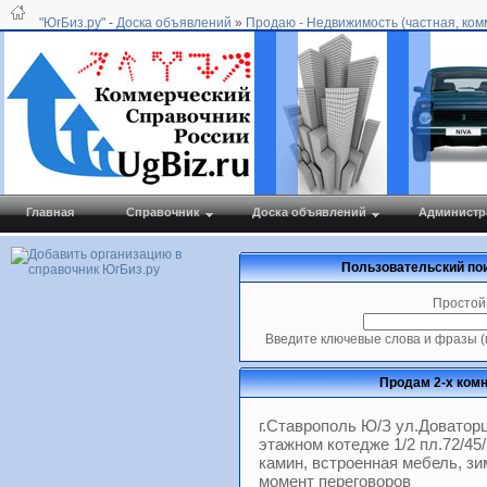
"ЮгБиз.ру"
-
Доска объявлений
»
Продаю - Недвижимость (частная, ком
Главная
Справочник
Доска объявлений
Администр
Пользовательский пои
Простой
Введите ключевые слова и фразы (
Продам 2-х комн
г.Ставрополь Ю/З ул.Доваторц
этажном котедже 1/2 пл.72/45
камин, встроенная мебель, зимн
момент переговоров