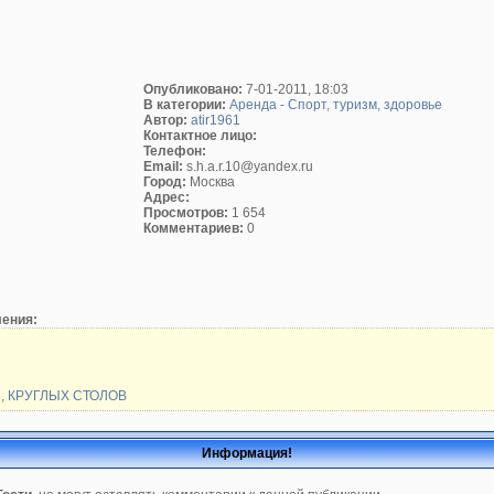
Опубликовано:
7-01-2011, 18:03
В категории:
Аренда - Спорт, туризм, здоровье
Автор:
atir1961
Контактное лицо:
Телефон:
Email:
s.h.a.r.10@yandex.ru
Город:
Москва
Адрес:
Просмотров:
1 654
Комментариев:
0
ления:
ли, КРУГЛЫХ СТОЛОВ
Информация!