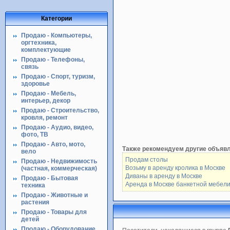
Категории
Продаю - Компьютеры,
оргтехника,
комплектующие
Продаю - Телефоны,
связь
Продаю - Спорт, туризм,
здоровье
Продаю - Мебель,
интерьер, декор
Продаю - Строительство,
кровля, ремонт
Продаю - Аудио, видео,
фото, ТВ
Продаю - Авто, мото,
Также рекомендуем другие объяв
вело
Продам столы
Продаю - Недвижимость
Возьму в аренду кролика в Москве
(частная, коммерческая)
Диваны в аренду в Москве
Продаю - Бытовая
Аренда в Москве банкетной мебе
техника
Продаю - Животные и
растения
Продаю - Товары для
детей
Продаю - Оборудование