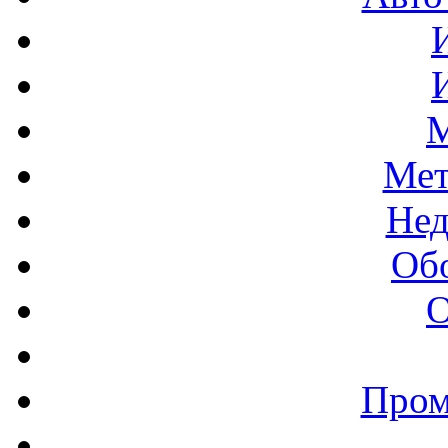
М
Мет
Нед
Об
О
Пром