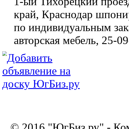
1-ый Тихорецкий проез
край, Краснодар
шпонир
по индивидуальным зака
авторская мебель,
25-09
© 2016 "ЮгБиз.ру" - Ко