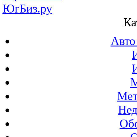
Ка
Авто
М
Мет
Нед
Об