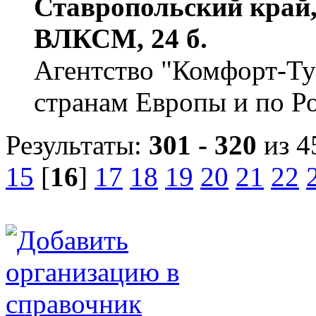
Ставропольский край, 
ВЛКСМ, 24 б.
Агентство "Комфорт-Тур
странам Европы и по Р
Результаты:
301 - 320
из 4
15
[
16
]
17
18
19
20
21
22