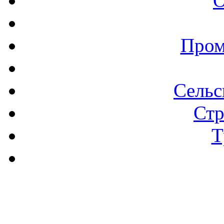
О
Пром
Сельс
Стр
Т